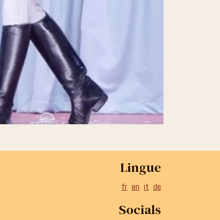
Lingue
fr
en
it
de
Socials